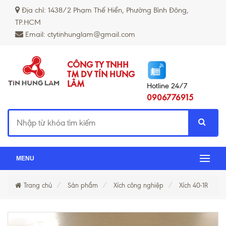
Địa chỉ: 1438/2 Phạm Thế Hiển, Phường Bình Đông,
TP.HCM
Email: ctytinhunglam@gmail.com
CÔNG TY TNHH
TM DV TÍN HƯNG
LÂM
Hotline 24/7
0906776915
MENU
Trang chủ
Sản phẩm
Xích công nghiệp
Xích 40-1R