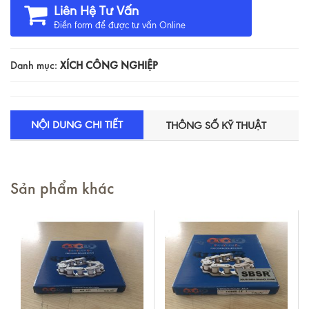
Liên Hệ Tư Vấn
Điền form để được tư vấn Online
Danh mục:
XÍCH CÔNG NGHIỆP
NỘI DUNG CHI TIẾT
THÔNG SỐ KỸ THUẬT
Sản phẩm khác