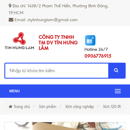
Địa chỉ: 1438/2 Phạm Thế Hiển, Phường Bình Đông,
TP.HCM
Email: ctytinhunglam@gmail.com
CÔNG TY TNHH
TM DV TÍN HƯNG
LÂM
Hotline 24/7
0906776915
MENU
Trang chủ
Sản phẩm
Xích công nghiệp
Xích 120-1R