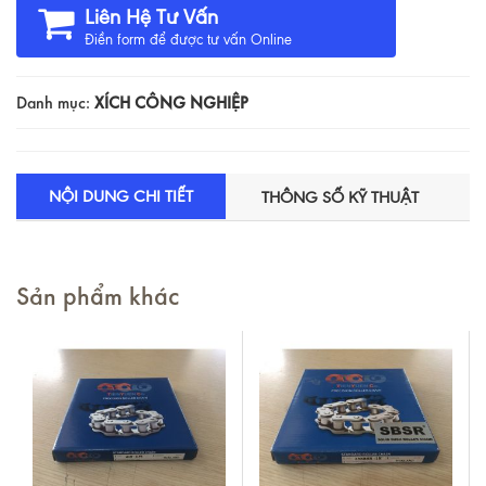
Liên Hệ Tư Vấn
Điền form để được tư vấn Online
Danh mục:
XÍCH CÔNG NGHIỆP
NỘI DUNG CHI TIẾT
THÔNG SỐ KỸ THUẬT
Sản phẩm khác