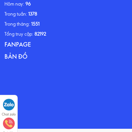
Hôm nay:
96
Trong tuần:
1378
Trong tháng:
1551
Tổng truy cập:
82192
FANPAGE
BẢN ĐỒ
Chat zalo